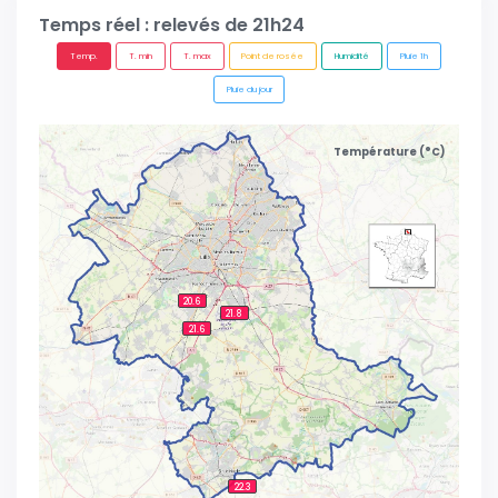
Temps réel : relevés de 21h24
Temp.
T. min
T. max
Point de rosée
Humidité
Pluie 1h
Pluie du jour
Température (°C)
20.6
21.8
21.6
22.3